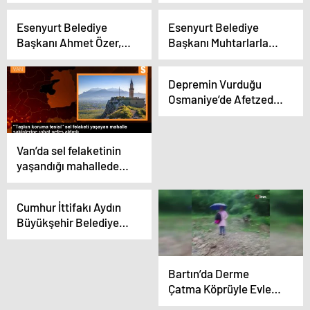
Vatandaşların
Kapısına ‘Katil’ Yazılan
Tepkisine Neden
Muhtar Tehdit
Esenyurt Belediye
Esenyurt Belediye
Oluyor
Mesajları Alıyor
Başkanı Ahmet Özer,
Başkanı Muhtarlarla
Muhtarlarla Kahvaltıda
Kahvaltıda Buluştu
Buluştu
Depremin Vurduğu
Osmaniye’de Afetzede
Çocuklara Futbol
Eğitimi
Van’da sel felaketinin
yaşandığı mahallede
taşkın koruma tesisi
inşa edildi
Cumhur İttifakı Aydın
Büyükşehir Belediye
Başkan Adayı Mustafa
Savaş, Ovaeymir’de
doğalgaz müjdesi verdi
Bartın’da Derme
Çatma Köprüyle Evlere
Ulaşım Zorluğu