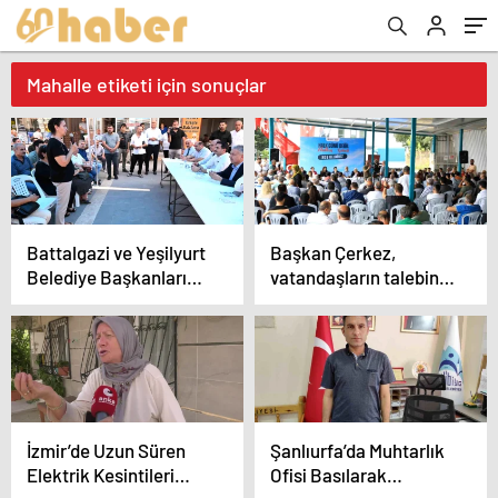
Mahalle etiketi için sonuçlar
Battalgazi ve Yeşilyurt
Başkan Çerkez,
Belediye Başkanları
vatandaşların talebini
Mahallelerde
hayata geçiriyor
Vatandaşlarla Buluştu
İzmir’de Uzun Süren
Şanlıurfa’da Muhtarlık
Elektrik Kesintileri
Ofisi Basılarak