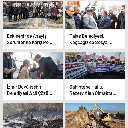
Eskişehir’de Asayiş
Talas Belediyesi,
Sorunlarına Karşı Polis
Koçcağız’da Sosyal
Noktası Talebi
Tesis Açılışını
Gerçekleştirdi
İzmir Büyükşehir
Şahintepe Halkı,
Belediyesi Acil Çözüm
Rezerv Alan Olmaktan
Ekipleri Kentte İz
Çıkarılması İçin Eylem
Bıraktı
Yaptı