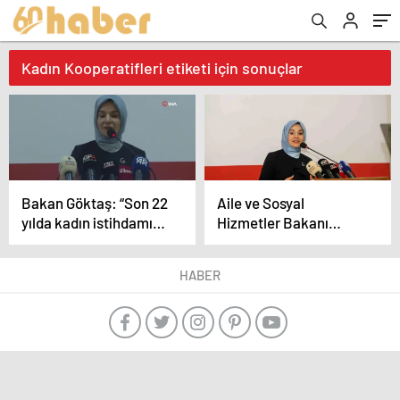
Kadın Kooperatifleri etiketi için sonuçlar
Bakan Göktaş: “Son 22
Aile ve Sosyal
yılda kadın istihdamını
Hizmetler Bakanı
yüzde 25,3’ten yüzde
Bursa’da ziyaretlerde
31,4’e çıkardık”
bulundu
HABER