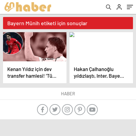
Bayern Münih etiketi için sonuçlar
Kenan Yıldız için dev
Hakan Çalhanoğlu
transfer hamlesi! ‘Türk
yıldızlaştı, Inter, Bayern
mücevheri’ diyerek
Münih’i devirdi! Real
bombayı duyurdular…
Madrid, Arsenal
HABER
karşısında bu kez
başaramadı…