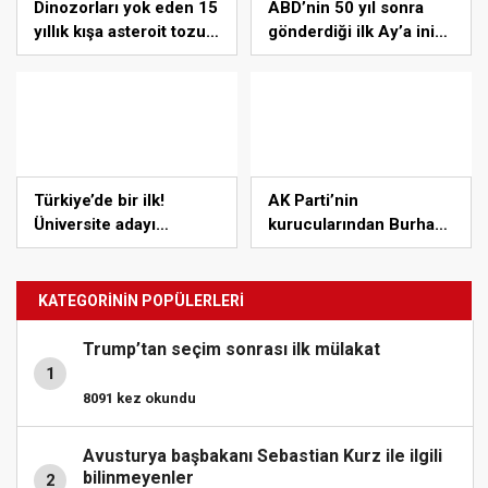
Dinozorları yok eden 15
ABD’nin 50 yıl sonra
yıllık kışa asteroit tozu
gönderdiği ilk Ay’a iniş
neden oldu | Araştırma
aracı Peregrine
atmosferde yanarak
denize düştü
Türkiye’de bir ilk!
AK Parti’nin
Üniversite adayı
kurucularından Burhan
öğrencilere müjde
Abiş hayatını kaybetti
(Burhan Abiş kimdir?)
KATEGORİNİN POPÜLERLERİ
Trump’tan seçim sonrası ilk mülakat
1
8091 kez okundu
Avusturya başbakanı Sebastian Kurz ile ilgili
bilinmeyenler
2