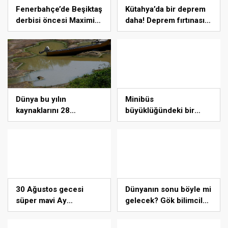
Fenerbahçe’de Beşiktaş
Kütahya’da bir deprem
derbisi öncesi Maximin
daha! Deprem fırtınası
ve Amrabat gelişmesi…
mı? Naci Görür uyardı:
”Dikkatli olmalı”
Dünya bu yılın
Minibüs
kaynaklarını 28
büyüklüğündeki bir
Temmuz’da, Türkiye 22
asteroit Dünya’yı
Haziran’da tüketti
‘sıyırdı’ geçti
30 Ağustos gecesi
Dünyanın sonu böyle mi
süper mavi Ay
gelecek? Gök bilimciler
gerçekleşecek ve aynı
ilk kez sönen yıldızın
ayda ikinci kez dolunay
gezegeni yutmasına