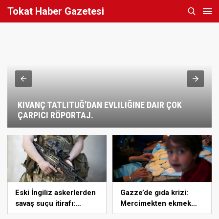
Tokat Haber Gazetesi
KIVANÇ TATLITUĞ’DAN EVLILIĞINE DAIR ÇOK
ÇARPICI RÖPORTAJ.
Eski İngiliz askerlerden
Gazze’de gıda krizi:
savaş suçu itirafı:
Mercimekten ekmek
“Silahsız insanları
yapıyorlar