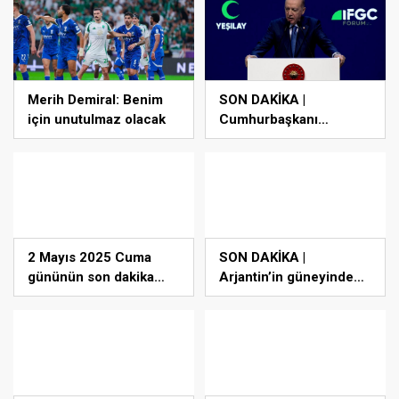
Kampüsünde kapılarını
açıyor
Merih Demiral: Benim
SON DAKİKA |
için unutulmaz olacak
Cumhurbaşkanı
Erdoğan’dan
muhalefete tepki:
Biranın şarabın fiyatını
dert ettikleri kadar
suyun fiyatını dert
etmiyorlar
2 Mayıs 2025 Cuma
SON DAKİKA |
gününün son dakika
Arjantin’in güneyinde
önemli gelişmeleri!
7.4 ve 7.1
(CNN TÜRK 16.30
büyüklüğünde deprem!
bülteni)