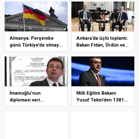
uykuda öldürdüler”
Almanya: Perşembe
Ankara’da üçlü toplantı:
günü Türkiye’de olmaya
Bakan Fidan, Ürdün ve
hazırız
Suriyeli mevkidaşlarıyla
görüştü
İmamoğlu’nun
Milli Eğitim Bakanı
diploması veri
Yusuf Tekin’den 1381
tabanından silindi
engelli öğretmen
atamasına ilişkin
paylaşım