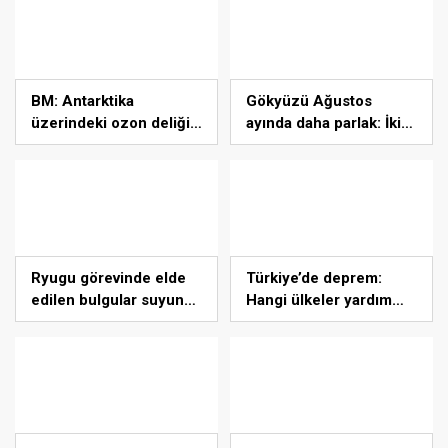
olacak
tanık oldu
BM: Antarktika
Gökyüzü Ağustos
üzerindeki ozon deliği
ayında daha parlak: İki
43 yıl içinde tamamen
süper Ay
iyileşebilir
gözlemlenecek
Ryugu görevinde elde
Türkiye’de deprem:
edilen bulgular suyun
Hangi ülkeler yardım
dünyaya asteroitlerce
ediyor?
getirilmiş olabileceğini
gösteriyor