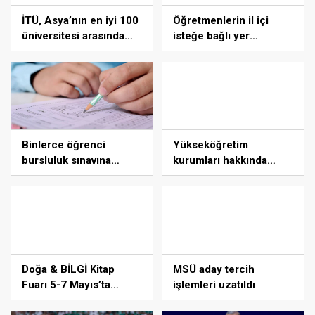
İTÜ, Asya’nın en iyi 100
Öğretmenlerin il içi
üniversitesi arasında
isteğe bağlı yer
yer aldı
değiştirme başvuruları
ne zaman?
Binlerce öğrenci
Yükseköğretim
bursluluk sınavına
kurumları hakkında
girecek
Cumhurbaşkanı kararı
Resmi Gazete’de
Doğa & BİLGİ Kitap
MSÜ aday tercih
Fuarı 5-7 Mayıs’ta
işlemleri uzatıldı
santralistanbul